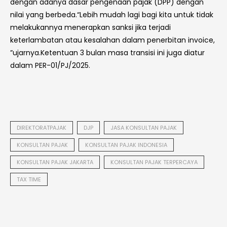
dengan adanya dasar pengenaan pajak (DPP) dengan
nilai yang berbeda.“Lebih mudah lagi bagi kita untuk tidak
melakukannya menerapkan sanksi jika terjadi
keterlambatan atau kesalahan dalam penerbitan invoice,
”ujarnya.Ketentuan 3 bulan masa transisi ini juga diatur
dalam PER-01/PJ/2025.
DIREKTORATPAJAK
DJP
JASA KONSULTAN PAJAK
KONSULTAN PAJAK
KONSULTAN PAJAK INDONESIA
KONSULTAN PAJAK JAKARTA
KONSULTAN PAJAK TERPERCAYA
TAX TIME