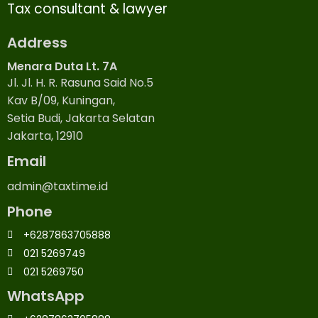
Tax consultant & lawyer
Address
Menara Duta Lt. 7A
Jl. Jl. H. R. Rasuna Said No.5
Kav B/09, Kuningan,
Setia Budi, Jakarta Selatan
Jakarta, 12910
Email
admin@taxtime.id
Phone
+6287863705888
021 5269749
021 5269750
WhatsApp