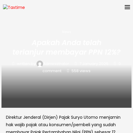
News
Apakah Anda telah
terlanjur membayar PPN 12%?
written by
Administrator
7 January 2025
0
comment
558
views
Direktur Jenderal (Dirjen) Pajak Suryo Utomo menjamin
hak wajib pajak atau konsumen/pembeli yang sudah
membayar Pajak Pertambahan Nilai (PPN) sebesar 12