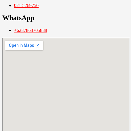
021 5269750
WhatsApp
+6287863705888