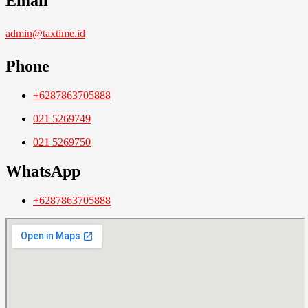
Email
admin@taxtime.id
Phone
+6287863705888
021 5269749
021 5269750
WhatsApp
+6287863705888