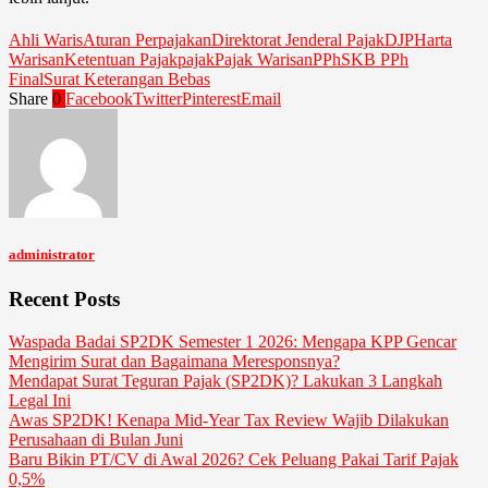
Ahli Waris
Aturan Perpajakan
Direktorat Jenderal Pajak
DJP
Harta
Warisan
Ketentuan Pajak
pajak
Pajak Warisan
PPh
SKB PPh
Final
Surat Keterangan Bebas
Share
0
Facebook
Twitter
Pinterest
Email
administrator
Recent Posts
Waspada Badai SP2DK Semester 1 2026: Mengapa KPP Gencar
Mengirim Surat dan Bagaimana Meresponsnya?
Mendapat Surat Teguran Pajak (SP2DK)? Lakukan 3 Langkah
Legal Ini
Awas SP2DK! Kenapa Mid-Year Tax Review Wajib Dilakukan
Perusahaan di Bulan Juni
Baru Bikin PT/CV di Awal 2026? Cek Peluang Pakai Tarif Pajak
0,5%