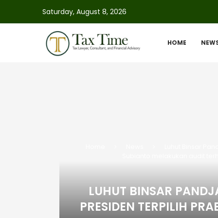
Saturday, August 8, 2026
HOME
NEW
Home
News
Luhut Binsar Pan
Subianto melakukan audit te
LUHUT BINSAR PAND
PRESIDEN TERPILIH P