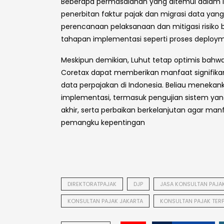
Beberapa permasalahan yang ditemui dalam im
penerbitan faktur pajak dan migrasi data yang
perencanaan pelaksanaan dan mitigasi risiko
tahapan implementasi seperti proses deployme
Meskipun demikian, Luhut tetap optimis bahwa
Coretax dapat memberikan manfaat signifikan b
data perpajakan di Indonesia. Beliau meneka
implementasi, termasuk pengujian sistem yang
akhir, serta perbaikan berkelanjutan agar man
pemangku kepentingan
DIREKTORATPAJAK
DJP
JASA KONSULTAN PAJA
KONSULTAN PAJAK JAKARTA
KONSULTAN PAJAK TER