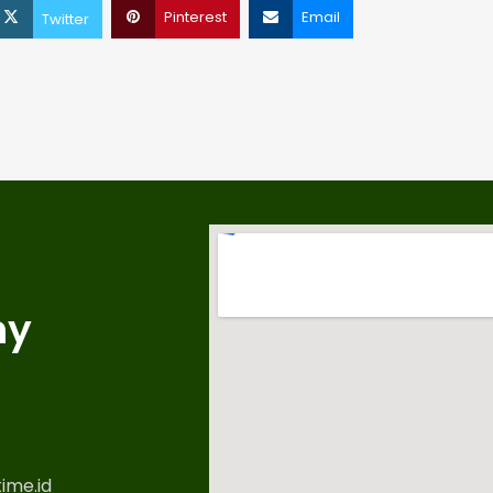
Pinterest
Email
Twitter
ny
ime.id