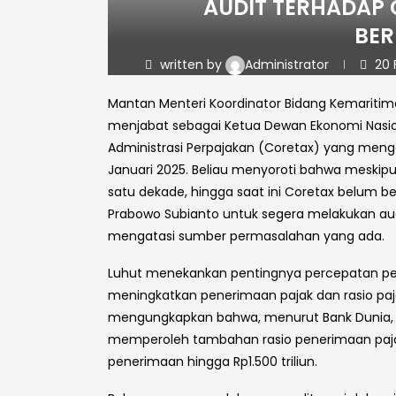
AUDIT TERHADAP 
BE
written by
Administrator
20 
Mantan Menteri Koordinator Bidang Kemaritiman
menjabat sebagai Ketua Dewan Ekonomi Nasiona
Administrasi Perpajakan (Coretax) yang meng
Januari 2025. Beliau menyoroti bahwa meskip
satu dekade, hingga saat ini Coretax belum b
Prabowo Subianto untuk segera melakukan audi
mengatasi sumber permasalahan yang ada.
Luhut menekankan pentingnya percepatan perb
meningkatkan penerimaan pajak dan rasio paja
mengungkapkan bahwa, menurut Bank Dunia, ji
memperoleh tambahan rasio penerimaan pajak
penerimaan hingga Rp1.500 triliun.