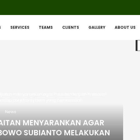
S
SERVICES
TEAMS
CLIENTS
GALLERY
ABOUT US
djaitan menyarankan agar Presiden terpilih Prabowo
rhadap core tax system yang bermasalah
News
JAITAN MENYARANKAN AGAR
RABOWO SUBIANTO MELAKUKAN