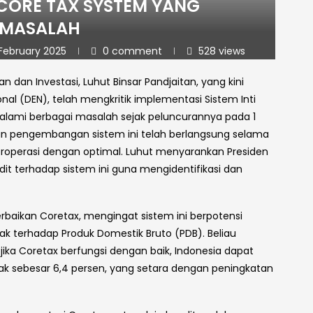
CORE TAX SYSTEM YANG
RMASALAH
February 2025
0 comment
528
views
 dan Investasi, Luhut Binsar Pandjaitan, yang kini
l (DEN), telah mengkritik implementasi Sistem Inti
alami berbagai masalah sejak peluncurannya pada 1
un pengembangan sistem ini telah berlangsung selama
eroperasi dengan optimal. Luhut menyarankan Presiden
t terhadap sistem ini guna mengidentifikasi dan
aikan Coretax, mengingat sistem ini berpotensi
k terhadap Produk Domestik Bruto (PDB). Beliau
ka Coretax berfungsi dengan baik, Indonesia dapat
 sebesar 6,4 persen, yang setara dengan peningkatan