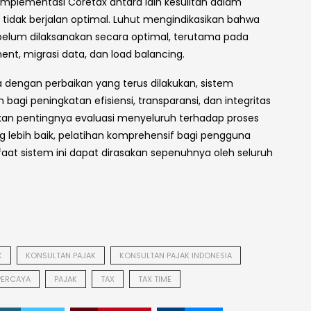
plementasi Coretax antara lain kesulitan dalam
 tidak berjalan optimal. Luhut mengindikasikan bahwa
 belum dilaksanakan secara optimal, terutama pada
nt, migrasi data, dan load balancing.
 dengan perbaikan yang terus dilakukan, sistem
agi peningkatan efisiensi, transparansi, dan integritas
nkan pentingnya evaluasi menyeluruh terhadap proses
 lebih baik, pelatihan komprehensif bagi pengguna
faat sistem ini dapat dirasakan sepenuhnya oleh seluruh
K
KONSULTAN PAJAK
KONSULTAN PAJAK INDONESIA
PERCAYA
PAJAK
TAX
TAX TIME