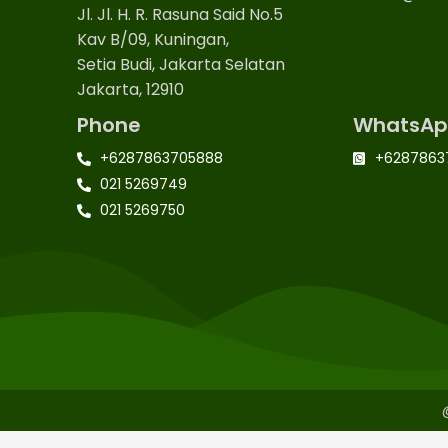
Jl. Jl. H. R. Rasuna Said No.5
Kav B/09, Kuningan,
Setia Budi, Jakarta Selatan
Jakarta, 12910
Phone
WhatsAp
+6287863705888
+6287863
021 5269749
021 5269750