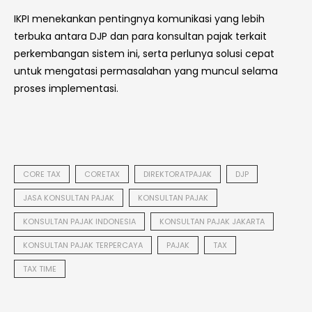
IKPI menekankan pentingnya komunikasi yang lebih
terbuka antara DJP dan para konsultan pajak terkait
perkembangan sistem ini, serta perlunya solusi cepat
untuk mengatasi permasalahan yang muncul selama
proses implementasi.
CORE TAX
CORETAX
DIREKTORATPAJAK
DJP
JASA KONSULTAN PAJAK
KONSULTAN PAJAK
KONSULTAN PAJAK INDONESIA
KONSULTAN PAJAK JAKARTA
KONSULTAN PAJAK TERPERCAYA
PAJAK
TAX
TAX TIME