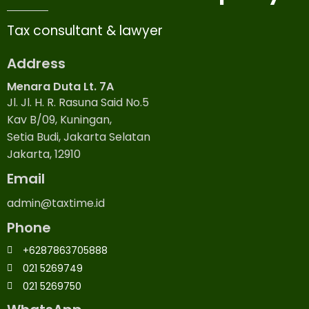
Tax consultant & lawyer
Address
Menara Duta Lt. 7A
Jl. Jl. H. R. Rasuna Said No.5
Kav B/09, Kuningan,
Setia Budi, Jakarta Selatan
Jakarta, 12910
Email
admin@taxtime.id
Phone
+6287863705888
021 5269749
021 5269750