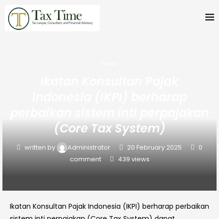
News
Ikatan Konsultan Pajak
Indonesia (IKPI) berharap
perbaikan sistem inti perpajakan
(Core Tax System)
written by
Administrator
20 February 2025
0
comment
439
views
Ikatan Konsultan Pajak Indonesia (IKPI) berharap perbaikan
sistem inti perpajakan (Core Tax System) dapat