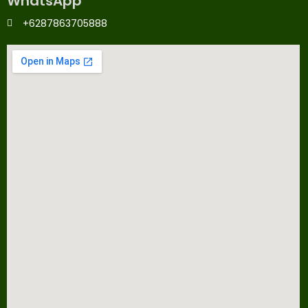
WhatsApp
+6287863705888