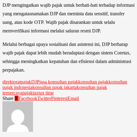
DJP mengingatkan wajib pajak untuk berhati-hati terhadap informasi
yang mengatasnamakan DJP dan meminta data sensitif, transfer
uang, atau kode OTP. Wajib pajak disarankan untuk selalu
memverifikasi informasi melalui saluran resmi DJP.
Melalui berbagai upaya sosialisasi dan asistensi ini, DJP berharap
wajib pajak dapat lebih mudah beradaptasi dengan sistem Coretax,
sehingga meningkatkan kepatuhan dan efisiensi dalam administrasi
perpajakan.
direktoratpajak
DJP
jasa konsultan pajak
konsultan pajak
konsultan
pajak indonesia
konsultan pajak jakarta
konsultan pajak
terpercaya
pajak
tax
tax time
Share
0
Facebook
Twitter
Pinterest
Email