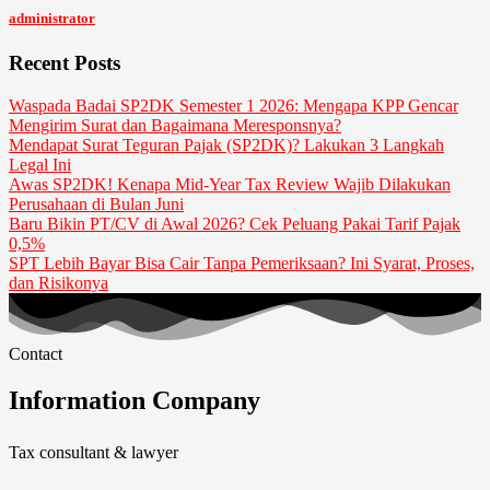
administrator
Recent Posts
Waspada Badai SP2DK Semester 1 2026: Mengapa KPP Gencar
Mengirim Surat dan Bagaimana Meresponsnya?
Mendapat Surat Teguran Pajak (SP2DK)? Lakukan 3 Langkah
Legal Ini
Awas SP2DK! Kenapa Mid-Year Tax Review Wajib Dilakukan
Perusahaan di Bulan Juni
Baru Bikin PT/CV di Awal 2026? Cek Peluang Pakai Tarif Pajak
0,5%
SPT Lebih Bayar Bisa Cair Tanpa Pemeriksaan? Ini Syarat, Proses,
dan Risikonya
Contact
Information Company
Tax consultant & lawyer