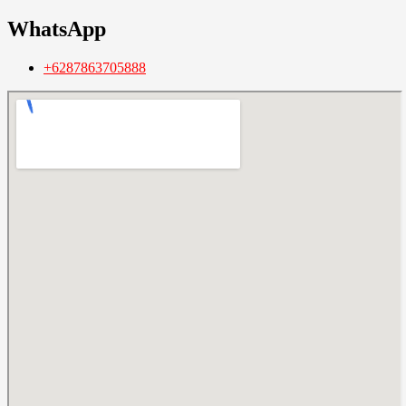
WhatsApp
+6287863705888