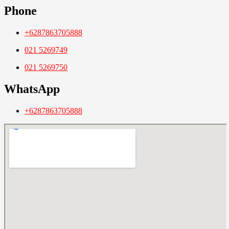
Phone
+6287863705888
021 5269749
021 5269750
WhatsApp
+6287863705888