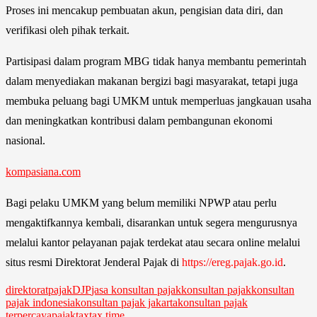
Proses ini mencakup pembuatan akun, pengisian data diri, dan
verifikasi oleh pihak terkait.
Partisipasi dalam program MBG tidak hanya membantu pemerintah
dalam menyediakan makanan bergizi bagi masyarakat, tetapi juga
membuka peluang bagi UMKM untuk memperluas jangkauan usaha
dan meningkatkan kontribusi dalam pembangunan ekonomi
nasional.
kompasiana.com
Bagi pelaku UMKM yang belum memiliki NPWP atau perlu
mengaktifkannya kembali, disarankan untuk segera mengurusnya
melalui kantor pelayanan pajak terdekat atau secara online melalui
situs resmi Direktorat Jenderal Pajak di
https://ereg.pajak.go.id
.
direktoratpajak
DJP
jasa konsultan pajak
konsultan pajak
konsultan
pajak indonesia
konsultan pajak jakarta
konsultan pajak
terpercaya
pajak
tax
tax time