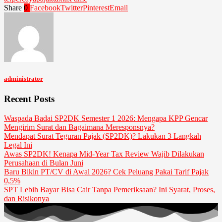
Share
0
Facebook
Twitter
Pinterest
Email
administrator
Recent Posts
Waspada Badai SP2DK Semester 1 2026: Mengapa KPP Gencar
Mengirim Surat dan Bagaimana Meresponsnya?
Mendapat Surat Teguran Pajak (SP2DK)? Lakukan 3 Langkah
Legal Ini
Awas SP2DK! Kenapa Mid-Year Tax Review Wajib Dilakukan
Perusahaan di Bulan Juni
Baru Bikin PT/CV di Awal 2026? Cek Peluang Pakai Tarif Pajak
0,5%
SPT Lebih Bayar Bisa Cair Tanpa Pemeriksaan? Ini Syarat, Proses,
dan Risikonya