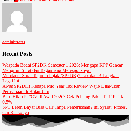
administrator
Recent Posts
Waspada Badai SP2DK Semester 1 2026: Mengapa KPP Gencar
Mengirim Surat dan Bagaimana Meresponsnya?
Mendapat Surat Teguran Pajak (SP2DK)? Lakukan 3 Langkah
Legal Ini
Awas SP2DK! Kenapa Mid-Year Tax Review Wajib Dilakukan
Perusahaan di Bulan Juni
Baru Bikin PT/CV di Awal 2026? Cek Peluang Pakai Tarif Pajak
0,5%
SPT Lebih Bayar Bisa Cair Tanpa Pemeriksaan? Ini Syarat, Proses,
dan Risikonya