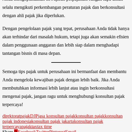
selalu mengikuti perkembangan peraturan pajak dan berkonsultasi
dengan ahli pajak jika diperlukan.
Dengan pengelolaan pajak yang tepat, perusahaan Anda tidak hanya
akan terhindar dari masalah hukum, tetapi juga akan semakin efisien
dalam penggunaan anggaran dan lebih siap dalam menghadapi
tantangan bisnis di masa depan.
Semoga tips pajak untuk perusahaan ini bermanfaat dan membantu
Anda mengelola kewajiban pajak dengan lebih baik. Jika Anda
membutuhkan informasi lebih lanjut atau ingin berkonsultasi
mengenai pajak, jangan ragu untuk menghubungi konsultan pajak
terpercaya!
direktoratpajak
DJP
jasa konsultan pajak
konsultan pajak
konsultan
pajak indonesia
konsultan pajak jakarta
konsultan pajak
terpercaya
pajak
tax
tax time
Share
0
Facebook
Twitter
Pinterest
Email