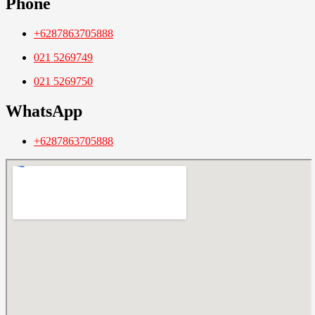
Phone
+6287863705888
021 5269749
021 5269750
WhatsApp
+6287863705888