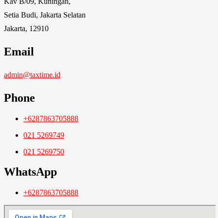
Kav B/09, Kuningan,
Setia Budi, Jakarta Selatan
Jakarta, 12910
Email
admin@taxtime.id
Phone
+6287863705888
021 5269749
021 5269750
WhatsApp
+6287863705888