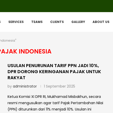
S
SERVICES
TEAMS
CLIENTS
GALLERY
ABOUT US
 Indonesia"
PAJAK INDONESIA
USULAN PENURUNAN TARIF PPN JADI 10%,
DPR DORONG KERINGANAN PAJAK UNTUK
RAKYAT
by
administrator
1 September 2025
Ketua Komisi XI DPR RI, Mukhamad Misbakhun, secara
resmi mengusulkan agar tarif Pajak Pertambahan Nilai
(PPN) diturunkan dari 11% menjadi 10%. Usulan ini