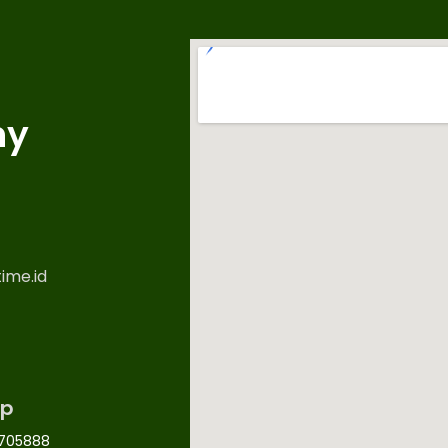
ny
ime.id
p
705888