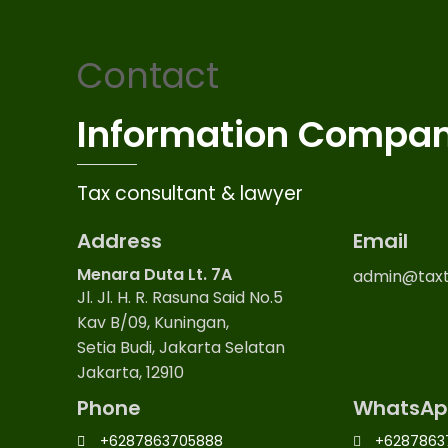
Contact
Information Compa
Tax consultant & lawyer
Address
Email
Menara Duta Lt. 7A
admin@taxt
Jl. Jl. H. R. Rasuna Said No.5
Kav B/09, Kuningan,
Setia Budi, Jakarta Selatan
Jakarta, 12910
Phone
WhatsAp
+6287863705888
+6287863