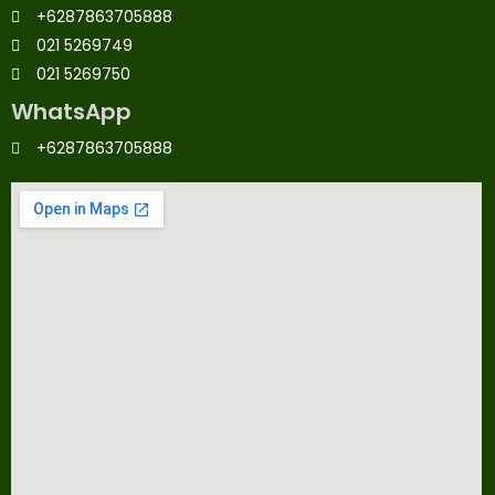
+6287863705888
021 5269749
021 5269750
WhatsApp
+6287863705888