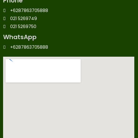
Phone
+6287863705888
021 5269749
021 5269750
WhatsApp
+6287863705888