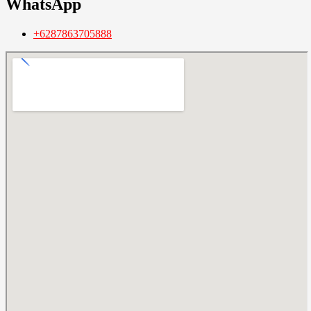
WhatsApp
+6287863705888