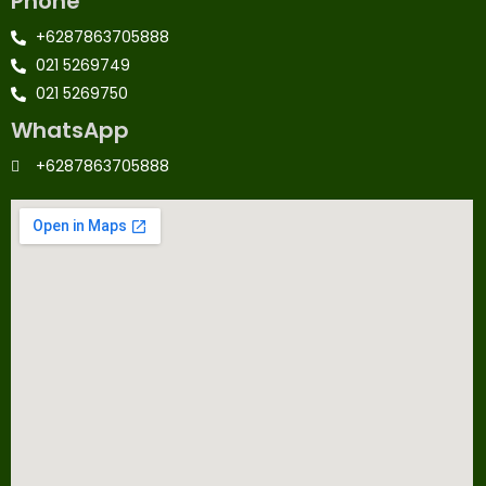
Phone
+6287863705888
021 5269749
021 5269750
WhatsApp
+6287863705888