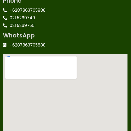
Phone
+6287863705888
021 5269749
021 5269750
WhatsApp
+6287863705888