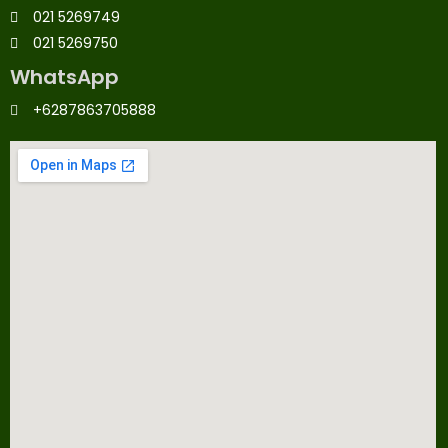
021 5269749
021 5269750
WhatsApp
+6287863705888