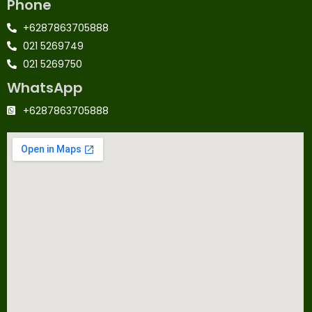
Phone
+6287863705888
021 5269749
021 5269750
WhatsApp
+6287863705888