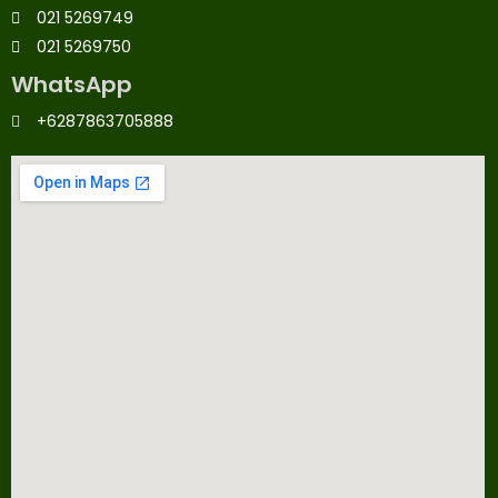
021 5269749
021 5269750
WhatsApp
+6287863705888