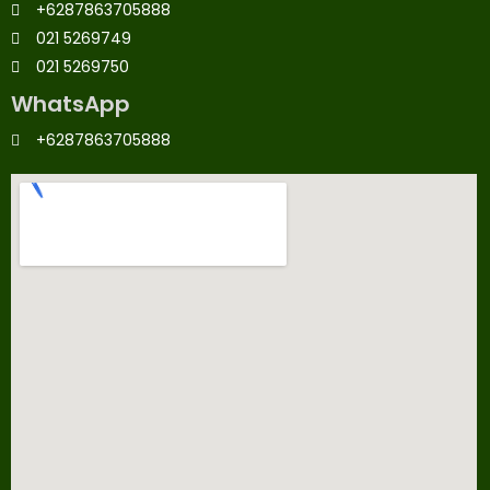
+6287863705888
021 5269749
021 5269750
WhatsApp
+6287863705888