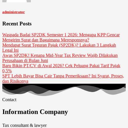
administrator
Recent Posts
Waspada Badai SP2DK Semester 1 2026: Mengapa KPP Gencar
Mengirim Surat dan Bagaimana Meresponsnya?
Mendapat Surat Teguran Pajak (SP2DK)? Lakukan 3 Langkah
Legal Ini
Awas SP2DK! Kenapa Mid-Year Tax Review Wajib Dilakukan
Perusahaan di Bulan Juni
Baru Bikin PT/CV di Awal 2026? Cek Peluang Pakai Tarif Pajak
0,5%
SPT Lebih Bayar Bisa Cair Tanpa Pemeriksaan? Ini Syarat, Proses,
dan Risikonya
Contact
Information Company
Tax consultant & lawyer