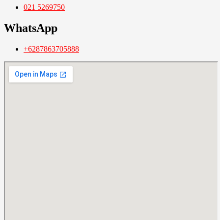
021 5269750
WhatsApp
+6287863705888