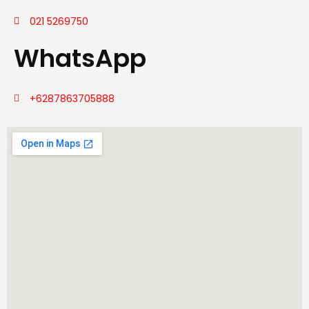
021 5269750
WhatsApp
+6287863705888