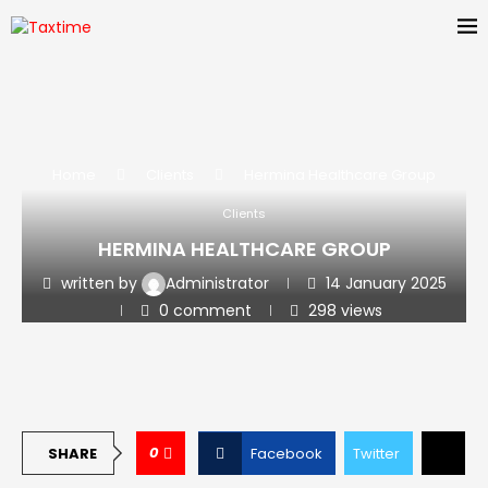
Home
Clients
Hermina Healthcare Group
Clients
HERMINA HEALTHCARE GROUP
written by
Administrator
14 January 2025
0 comment
298
views
0
SHARE
Facebook
Twitter