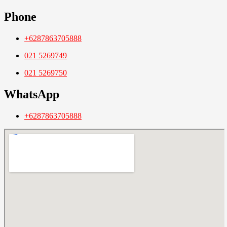
Phone
+6287863705888
021 5269749
021 5269750
WhatsApp
+6287863705888