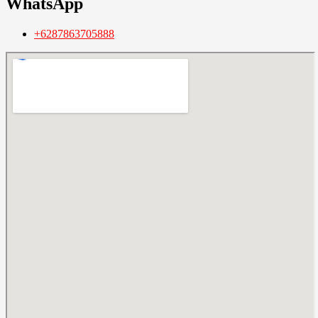
WhatsApp
+6287863705888