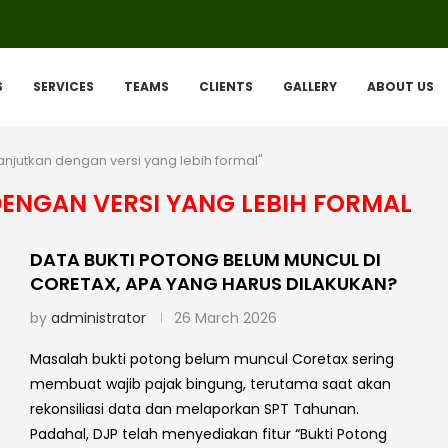
S
SERVICES
TEAMS
CLIENTS
GALLERY
ABOUT US
lanjutkan dengan versi yang lebih formal"
DENGAN VERSI YANG LEBIH FORMAL
DATA BUKTI POTONG BELUM MUNCUL DI
CORETAX, APA YANG HARUS DILAKUKAN?
by
administrator
26 March 2026
Masalah bukti potong belum muncul Coretax sering
membuat wajib pajak bingung, terutama saat akan
rekonsiliasi data dan melaporkan SPT Tahunan.
Padahal, DJP telah menyediakan fitur “Bukti Potong