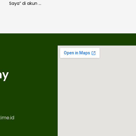
Saya” di akun …
ny
ime.id