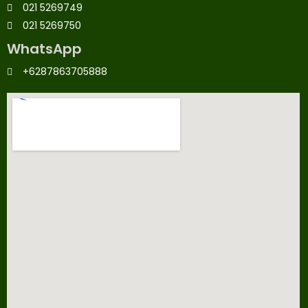
021 5269749
021 5269750
WhatsApp
+6287863705888