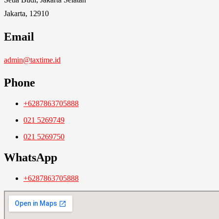
Jakarta, 12910
Email
admin@taxtime.id
Phone
+6287863705888
021 5269749
021 5269750
WhatsApp
+6287863705888