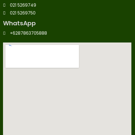
021 5269749
021 5269750
WhatsApp
+6287863705888