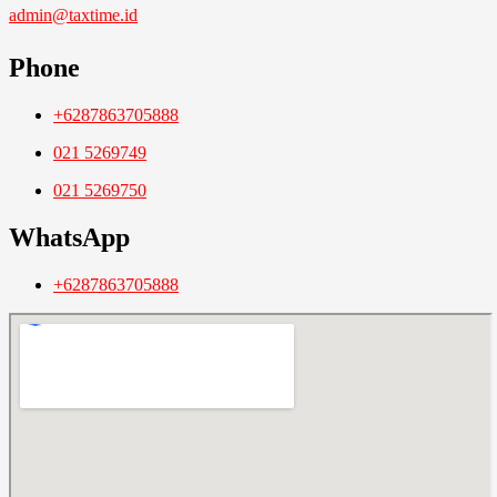
admin@taxtime.id
Phone
+6287863705888
021 5269749
021 5269750
WhatsApp
+6287863705888