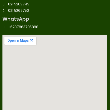
021 5269749
021 5269750
WhatsApp
+6287863705888