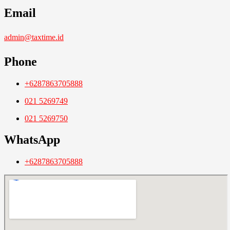
Email
admin@taxtime.id
Phone
+6287863705888
021 5269749
021 5269750
WhatsApp
+6287863705888