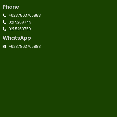
Phone
+6287863705888
021 5269749
021 5269750
WhatsApp
+6287863705888