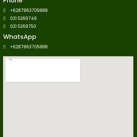
Phone
+6287863705888
021 5269749
021 5269750
WhatsApp
+6287863705888