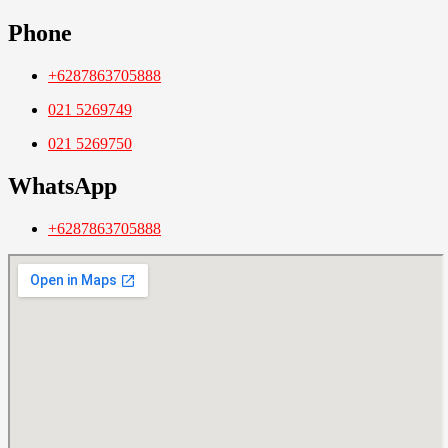
Phone
+6287863705888
021 5269749
021 5269750
WhatsApp
+6287863705888