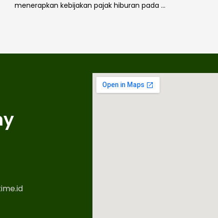
menerapkan kebijakan pajak hiburan pada …
ny
ime.id