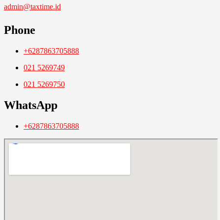
admin@taxtime.id
Phone
+6287863705888
021 5269749
021 5269750
WhatsApp
+6287863705888