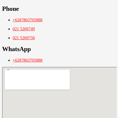
Phone
+6287863705888
021 5269749
021 5269750
WhatsApp
+6287863705888