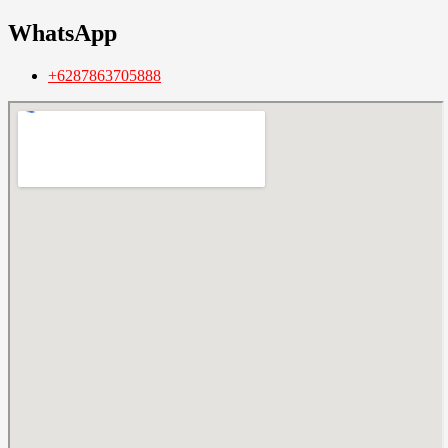
WhatsApp
+6287863705888