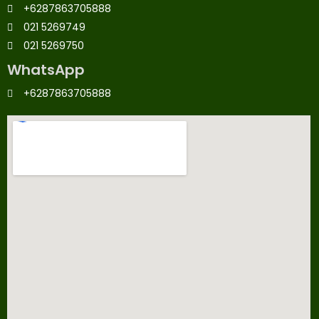
+6287863705888
021 5269749
021 5269750
WhatsApp
+6287863705888