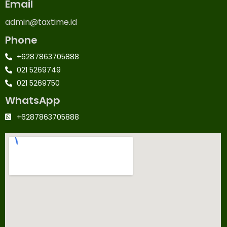
Email
admin@taxtime.id
Phone
+6287863705888
021 5269749
021 5269750
WhatsApp
+6287863705888