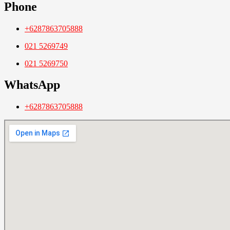
Phone
+6287863705888
021 5269749
021 5269750
WhatsApp
+6287863705888