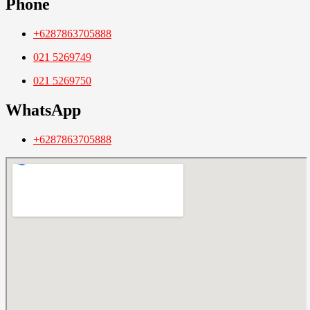
Phone
+6287863705888
021 5269749
021 5269750
WhatsApp
+6287863705888