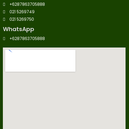
+6287863705888
021 5269749
021 5269750
WhatsApp
+6287863705888