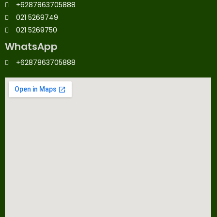
+6287863705888
021 5269749
021 5269750
WhatsApp
+6287863705888