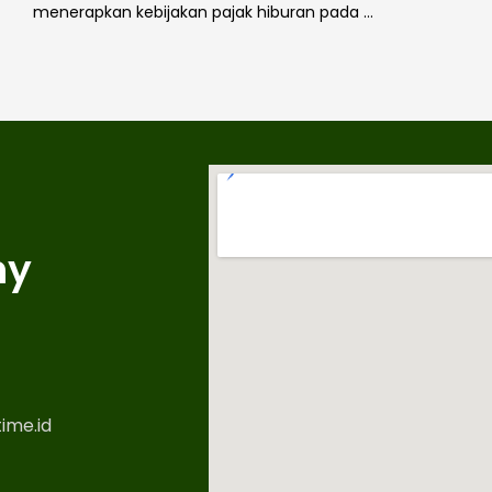
menerapkan kebijakan pajak hiburan pada …
ny
ime.id