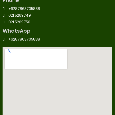
Phone
+6287863705888
021 5269749
021 5269750
WhatsApp
+6287863705888