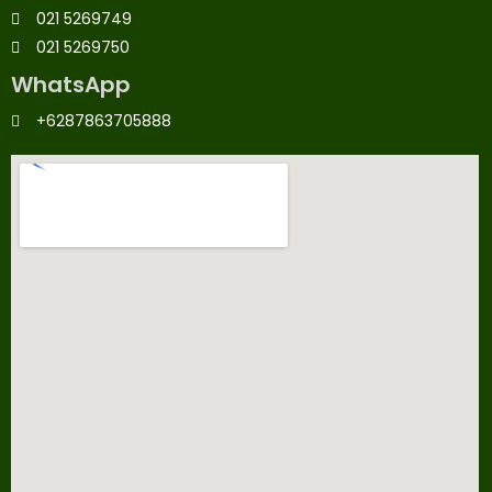
021 5269749
021 5269750
WhatsApp
+6287863705888