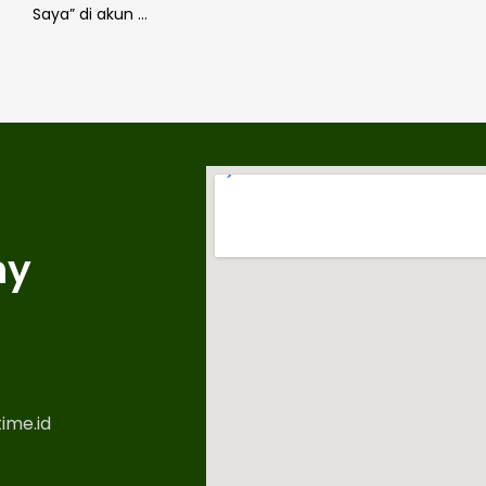
Saya” di akun …
ny
ime.id