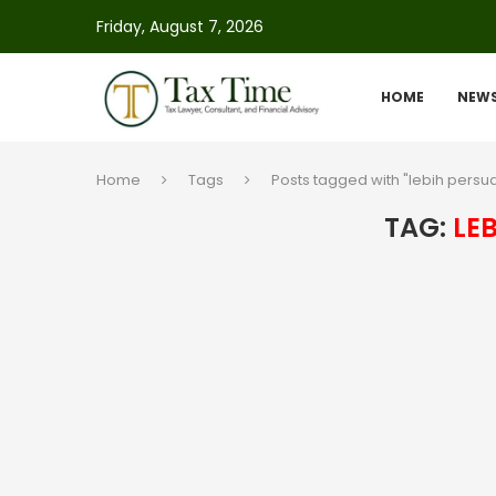
Friday, August 7, 2026
HOME
NEW
Home
Tags
Posts tagged with "lebih persua
TAG:
LE