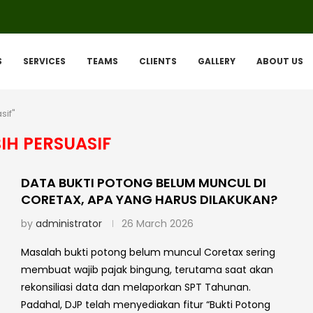
S
SERVICES
TEAMS
CLIENTS
GALLERY
ABOUT US
sif"
BIH PERSUASIF
DATA BUKTI POTONG BELUM MUNCUL DI
CORETAX, APA YANG HARUS DILAKUKAN?
by
administrator
26 March 2026
Masalah bukti potong belum muncul Coretax sering
membuat wajib pajak bingung, terutama saat akan
rekonsiliasi data dan melaporkan SPT Tahunan.
Padahal, DJP telah menyediakan fitur “Bukti Potong