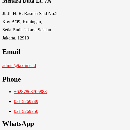
Menara Duta Lt. 7A
Jl. Jl. H. R. Rasuna Said No.5
Kav B/09, Kuningan,
Setia Budi, Jakarta Selatan
Jakarta, 12910
Email
admin@taxtime.id
Phone
+6287863705888
021 5269749
021 5269750
WhatsApp