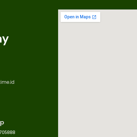
ny
ime.id
p
705888