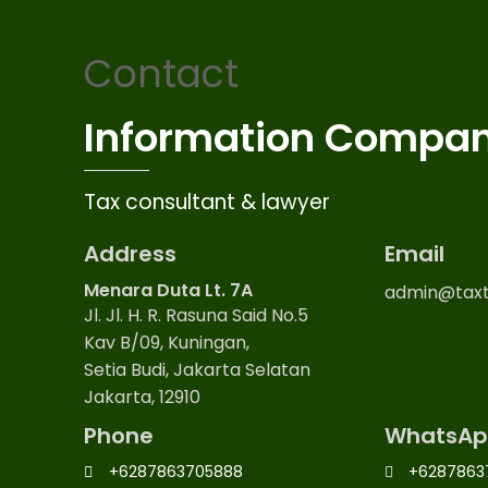
Contact
Information Compa
Tax consultant & lawyer
Address
Email
Menara Duta Lt. 7A
admin@taxt
Jl. Jl. H. R. Rasuna Said No.5
Kav B/09, Kuningan,
Setia Budi, Jakarta Selatan
Jakarta, 12910
Phone
WhatsAp
+6287863705888
+6287863