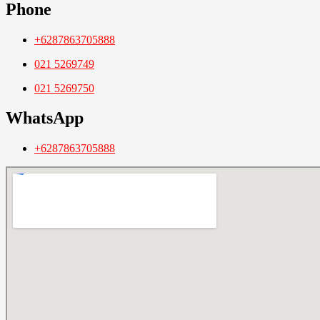
Phone
+6287863705888
021 5269749
021 5269750
WhatsApp
+6287863705888