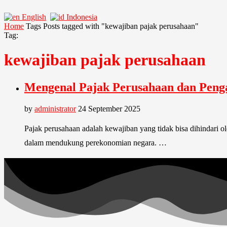
English
Indonesia
Home
Tags
Posts tagged with "kewajiban pajak perusahaan"
Tag:
kewajiban pajak perusahaan
Mengenal Pajak Perusahaan dan Peng
by
administrator
24 September 2025
Pajak perusahaan adalah kewajiban yang tidak bisa dihindari o
dalam mendukung perekonomian negara. …